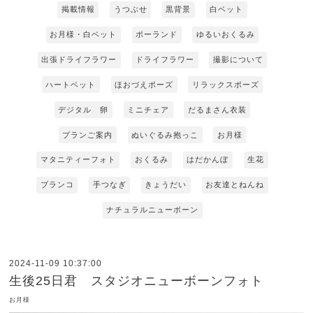
掲載情報
うつぶせ
黒背景
白ベット
お月様・白ベット
ポーランド
ゆるいおくるみ
出張ドライフラワー
ドライフラワー
撮影について
ハートベット
ほおづえポーズ
リラックスポーズ
デジタル 卵
ミニチェア
だるまさん衣装
プランご案内
ぬいぐるみ抱っこ
お月様
マタニティーフォト
おくるみ
はだかんぼ
生花
ブランコ
手つなぎ
きょうだい
お友達とねんね
ナチュラルニューボーン
2024-11-09 10:37:00
生後25日君 スタジオニューボーンフォト
お月様