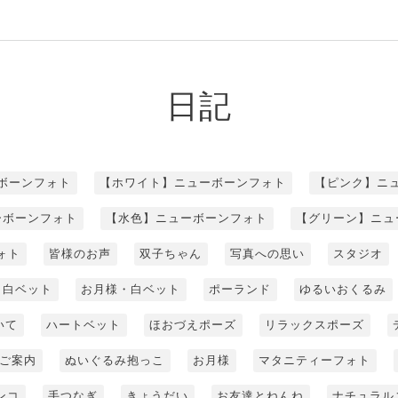
日記
ボーンフォト
【ホワイト】ニューボーンフォト
【ピンク】ニ
ーボーンフォト
【水色】ニューボーンフォト
【グリーン】ニュ
ォト
皆様のお声
双子ちゃん
写真への思い
スタジオ
白ベット
お月様・白ベット
ポーランド
ゆるいおくるみ
いて
ハートベット
ほおづえポーズ
リラックスポーズ
ご案内
ぬいぐるみ抱っこ
お月様
マタニティーフォト
ンコ
手つなぎ
きょうだい
お友達とねんね
ナチュラル