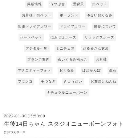
掲載情報
うつぶせ
黒背景
白ベット
お月様・白ベット
ポーランド
ゆるいおくるみ
出張ドライフラワー
ドライフラワー
撮影について
ハートベット
ほおづえポーズ
リラックスポーズ
デジタル 卵
ミニチェア
だるまさん衣装
プランご案内
ぬいぐるみ抱っこ
お月様
マタニティーフォト
おくるみ
はだかんぼ
生花
ブランコ
手つなぎ
きょうだい
お友達とねんね
ナチュラルニューボーン
2022-01-30 15:50:00
生後14日ちゃん スタジオニューボーンフォト
ほおづえポーズ