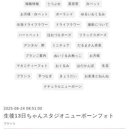
掲載情報
うつぶせ
黒背景
白ベット
お月様・白ベット
ポーランド
ゆるいおくるみ
出張ドライフラワー
ドライフラワー
撮影について
ハートベット
ほおづえポーズ
リラックスポーズ
デジタル 卵
ミニチェア
だるまさん衣装
プランご案内
ぬいぐるみ抱っこ
お月様
マタニティーフォト
おくるみ
はだかんぼ
生花
ブランコ
手つなぎ
きょうだい
お友達とねんね
ナチュラルニューボーン
2025-08-24 08:51:00
生後13日ちゃんスタジオニューボーンフォト
ブランコ