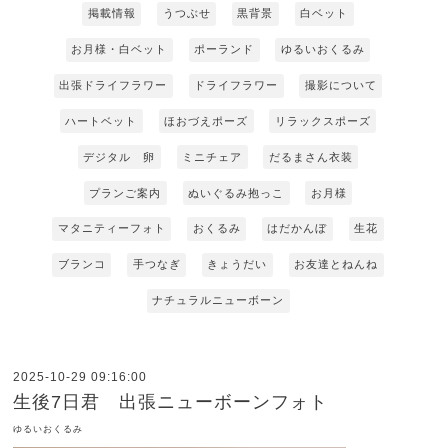
掲載情報
うつぶせ
黒背景
白ベット
お月様・白ベット
ポーランド
ゆるいおくるみ
出張ドライフラワー
ドライフラワー
撮影について
ハートベット
ほおづえポーズ
リラックスポーズ
デジタル 卵
ミニチェア
だるまさん衣装
プランご案内
ぬいぐるみ抱っこ
お月様
マタニティーフォト
おくるみ
はだかんぼ
生花
ブランコ
手つなぎ
きょうだい
お友達とねんね
ナチュラルニューボーン
2025-10-29 09:16:00
生後7日君 出張ニューボーンフォト
ゆるいおくるみ