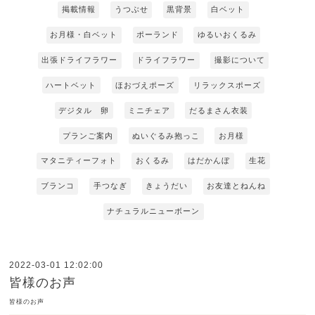
掲載情報
うつぶせ
黒背景
白ベット
お月様・白ベット
ポーランド
ゆるいおくるみ
出張ドライフラワー
ドライフラワー
撮影について
ハートベット
ほおづえポーズ
リラックスポーズ
デジタル 卵
ミニチェア
だるまさん衣装
プランご案内
ぬいぐるみ抱っこ
お月様
マタニティーフォト
おくるみ
はだかんぼ
生花
ブランコ
手つなぎ
きょうだい
お友達とねんね
ナチュラルニューボーン
2022-03-01 12:02:00
皆様のお声
皆様のお声