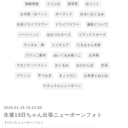
掲載情報
うつぶせ
黒背景
白ベット
お月様・白ベット
ポーランド
ゆるいおくるみ
出張ドライフラワー
ドライフラワー
撮影について
ハートベット
ほおづえポーズ
リラックスポーズ
デジタル 卵
ミニチェア
だるまさん衣装
プランご案内
ぬいぐるみ抱っこ
お月様
マタニティーフォト
おくるみ
はだかんぼ
生花
ブランコ
手つなぎ
きょうだい
お友達とねんね
ナチュラルニューボーン
2026-01-16 10:22:00
生後13日ちゃん出張ニューボーンフォト
【マロン】ニューボーンフォト