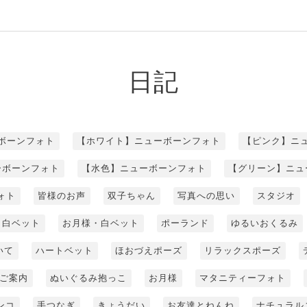
日記
ボーンフォト
【ホワイト】ニューボーンフォト
【ピンク】ニ
ーボーンフォト
【水色】ニューボーンフォト
【グリーン】ニュ
ォト
皆様のお声
双子ちゃん
写真への思い
スタジオ
白ベット
お月様・白ベット
ポーランド
ゆるいおくるみ
いて
ハートベット
ほおづえポーズ
リラックスポーズ
ご案内
ぬいぐるみ抱っこ
お月様
マタニティーフォト
ンコ
手つなぎ
きょうだい
お友達とねんね
ナチュラル