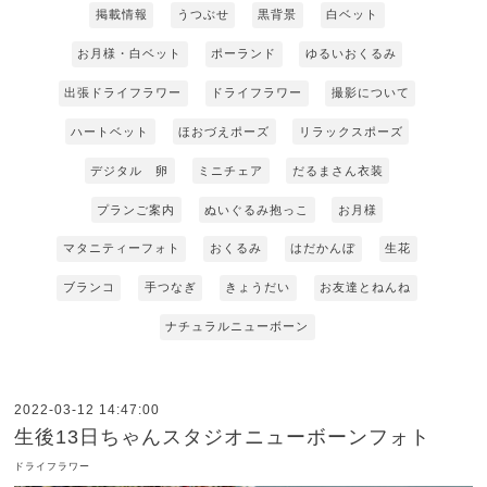
掲載情報
うつぶせ
黒背景
白ベット
お月様・白ベット
ポーランド
ゆるいおくるみ
出張ドライフラワー
ドライフラワー
撮影について
ハートベット
ほおづえポーズ
リラックスポーズ
デジタル 卵
ミニチェア
だるまさん衣装
プランご案内
ぬいぐるみ抱っこ
お月様
マタニティーフォト
おくるみ
はだかんぼ
生花
ブランコ
手つなぎ
きょうだい
お友達とねんね
ナチュラルニューボーン
2022-03-12 14:47:00
生後13日ちゃんスタジオニューボーンフォト
ドライフラワー