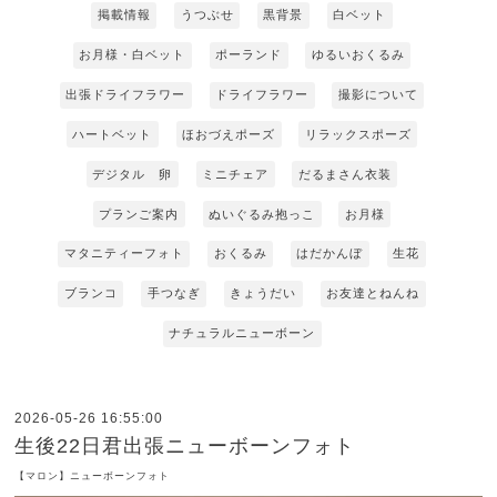
掲載情報
うつぶせ
黒背景
白ベット
お月様・白ベット
ポーランド
ゆるいおくるみ
出張ドライフラワー
ドライフラワー
撮影について
ハートベット
ほおづえポーズ
リラックスポーズ
デジタル 卵
ミニチェア
だるまさん衣装
プランご案内
ぬいぐるみ抱っこ
お月様
マタニティーフォト
おくるみ
はだかんぼ
生花
ブランコ
手つなぎ
きょうだい
お友達とねんね
ナチュラルニューボーン
2026-05-26 16:55:00
生後22日君出張ニューボーンフォト
【マロン】ニューボーンフォト