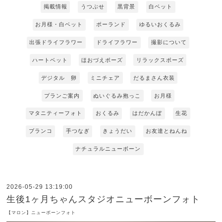
掲載情報
うつぶせ
黒背景
白ベット
お月様・白ベット
ポーランド
ゆるいおくるみ
出張ドライフラワー
ドライフラワー
撮影について
ハートベット
ほおづえポーズ
リラックスポーズ
デジタル 卵
ミニチェア
だるまさん衣装
プランご案内
ぬいぐるみ抱っこ
お月様
マタニティーフォト
おくるみ
はだかんぼ
生花
ブランコ
手つなぎ
きょうだい
お友達とねんね
ナチュラルニューボーン
2026-05-29 13:19:00
生後1ヶ月ちゃんスタジオニューボーンフォト
【マロン】ニューボーンフォト