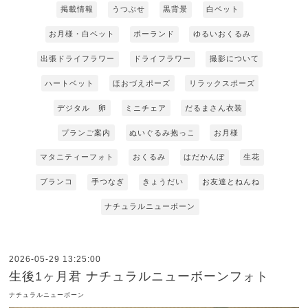
掲載情報
うつぶせ
黒背景
白ベット
お月様・白ベット
ポーランド
ゆるいおくるみ
出張ドライフラワー
ドライフラワー
撮影について
ハートベット
ほおづえポーズ
リラックスポーズ
デジタル 卵
ミニチェア
だるまさん衣装
プランご案内
ぬいぐるみ抱っこ
お月様
マタニティーフォト
おくるみ
はだかんぼ
生花
ブランコ
手つなぎ
きょうだい
お友達とねんね
ナチュラルニューボーン
2026-05-29 13:25:00
生後1ヶ月君 ナチュラルニューボーンフォト
ナチュラルニューボーン