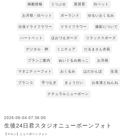
掲載情報
うつぶせ
黒背景
白ベット
お月様・白ベット
ポーランド
ゆるいおくるみ
出張ドライフラワー
ドライフラワー
撮影について
ハートベット
ほおづえポーズ
リラックスポーズ
デジタル 卵
ミニチェア
だるまさん衣装
プランご案内
ぬいぐるみ抱っこ
お月様
マタニティーフォト
おくるみ
はだかんぼ
生花
ブランコ
手つなぎ
きょうだい
お友達とねんね
ナチュラルニューボーン
2026-06-04 07:36:00
生後24日君スタジオニューボーンフォト
【マロン】ニューボーンフォト