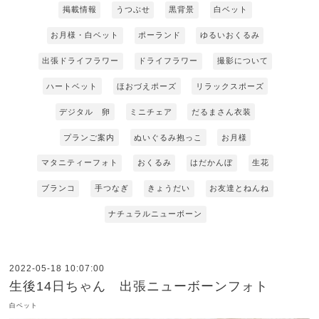
掲載情報
うつぶせ
黒背景
白ベット
お月様・白ベット
ポーランド
ゆるいおくるみ
出張ドライフラワー
ドライフラワー
撮影について
ハートベット
ほおづえポーズ
リラックスポーズ
デジタル 卵
ミニチェア
だるまさん衣装
プランご案内
ぬいぐるみ抱っこ
お月様
マタニティーフォト
おくるみ
はだかんぼ
生花
ブランコ
手つなぎ
きょうだい
お友達とねんね
ナチュラルニューボーン
2022-05-18 10:07:00
生後14日ちゃん 出張ニューボーンフォト
白ベット