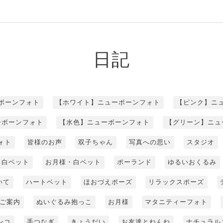
日記
ボーンフォト
【ホワイト】ニューボーンフォト
【ピンク】ニ
ーボーンフォト
【水色】ニューボーンフォト
【グリーン】ニュ
ォト
皆様のお声
双子ちゃん
写真への思い
スタジオ
白ベット
お月様・白ベット
ポーランド
ゆるいおくるみ
いて
ハートベット
ほおづえポーズ
リラックスポーズ
ご案内
ぬいぐるみ抱っこ
お月様
マタニティーフォト
ンコ
手つなぎ
きょうだい
お友達とねんね
ナチュラル