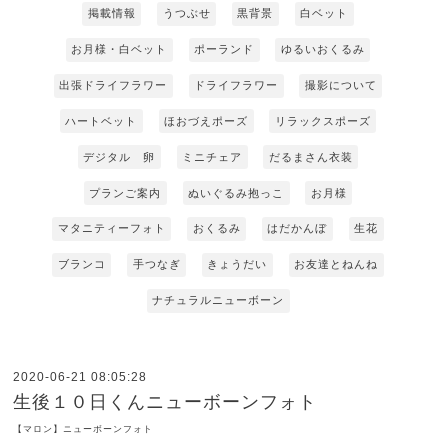
掲載情報
うつぶせ
黒背景
白ベット
お月様・白ベット
ポーランド
ゆるいおくるみ
出張ドライフラワー
ドライフラワー
撮影について
ハートベット
ほおづえポーズ
リラックスポーズ
デジタル 卵
ミニチェア
だるまさん衣装
プランご案内
ぬいぐるみ抱っこ
お月様
マタニティーフォト
おくるみ
はだかんぼ
生花
ブランコ
手つなぎ
きょうだい
お友達とねんね
ナチュラルニューボーン
2020-06-21 08:05:28
生後１０日くんニューボーンフォト
【マロン】ニューボーンフォト