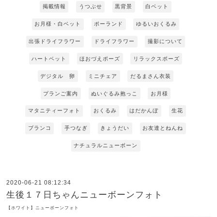
掲載情報
うつぶせ
黒背景
白ベット
お月様・白ベット
ポーランド
ゆるいおくるみ
出張ドライフラワー
ドライフラワー
撮影について
ハートベット
ほおづえポーズ
リラックスポーズ
デジタル 卵
ミニチェア
だるまさん衣装
プランご案内
ぬいぐるみ抱っこ
お月様
マタニティーフォト
おくるみ
はだかんぼ
生花
ブランコ
手つなぎ
きょうだい
お友達とねんね
ナチュラルニューボーン
2020-06-21 08:12:34
生後１７日ちゃんニューボーンフォト
【ホワイト】ニューボーンフォト