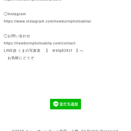
◯Instagram
https://www.instagram.com/newbornphotoakita/
◯お問い合わせ
https://newbornphotoakita.com/contact
LINE@ くまの写真室 【 ＠bfg8281f 】へ
お気軽にどうぞ