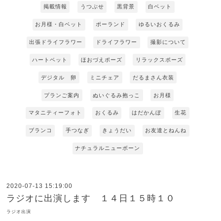
掲載情報
うつぶせ
黒背景
白ベット
お月様・白ベット
ポーランド
ゆるいおくるみ
出張ドライフラワー
ドライフラワー
撮影について
ハートベット
ほおづえポーズ
リラックスポーズ
デジタル 卵
ミニチェア
だるまさん衣装
プランご案内
ぬいぐるみ抱っこ
お月様
マタニティーフォト
おくるみ
はだかんぼ
生花
ブランコ
手つなぎ
きょうだい
お友達とねんね
ナチュラルニューボーン
2020-07-13 15:19:00
ラジオに出演します １４日１５時１０
ラジオ出演