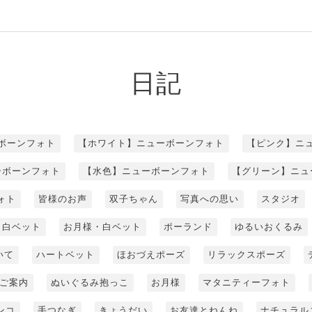
日記
ボーンフォト
【ホワイト】ニューボーンフォト
【ピンク】ニ
ーボーンフォト
【水色】ニューボーンフォト
【グリーン】ニュ
ォト
皆様のお声
双子ちゃん
写真への思い
スタジオ
白ベット
お月様・白ベット
ポーランド
ゆるいおくるみ
いて
ハートベット
ほおづえポーズ
リラックスポーズ
ご案内
ぬいぐるみ抱っこ
お月様
マタニティーフォト
ンコ
手つなぎ
きょうだい
お友達とねんね
ナチュラル