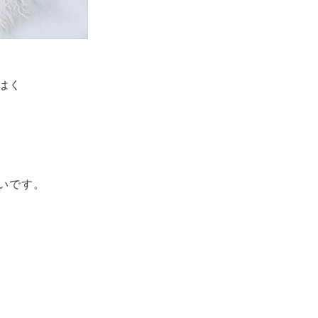
はく
いです。