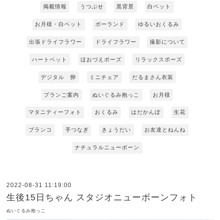
掲載情報
うつぶせ
黒背景
白ベット
お月様・白ベット
ポーランド
ゆるいおくるみ
出張ドライフラワー
ドライフラワー
撮影について
ハートベット
ほおづえポーズ
リラックスポーズ
デジタル 卵
ミニチェア
だるまさん衣装
プランご案内
ぬいぐるみ抱っこ
お月様
マタニティーフォト
おくるみ
はだかんぼ
生花
ブランコ
手つなぎ
きょうだい
お友達とねんね
ナチュラルニューボーン
2022-08-31 11:19:00
生後15日ちゃん スタジオニューボーンフォト
ぬいぐるみ抱っこ