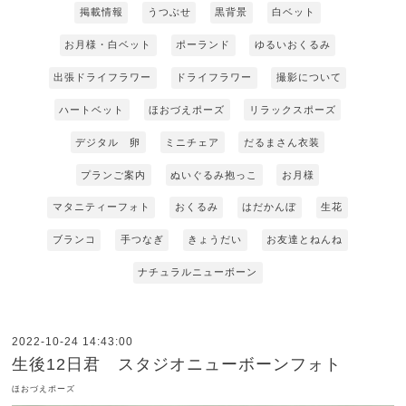
掲載情報
うつぶせ
黒背景
白ベット
お月様・白ベット
ポーランド
ゆるいおくるみ
出張ドライフラワー
ドライフラワー
撮影について
ハートベット
ほおづえポーズ
リラックスポーズ
デジタル 卵
ミニチェア
だるまさん衣装
プランご案内
ぬいぐるみ抱っこ
お月様
マタニティーフォト
おくるみ
はだかんぼ
生花
ブランコ
手つなぎ
きょうだい
お友達とねんね
ナチュラルニューボーン
2022-10-24 14:43:00
生後12日君 スタジオニューボーンフォト
ほおづえポーズ