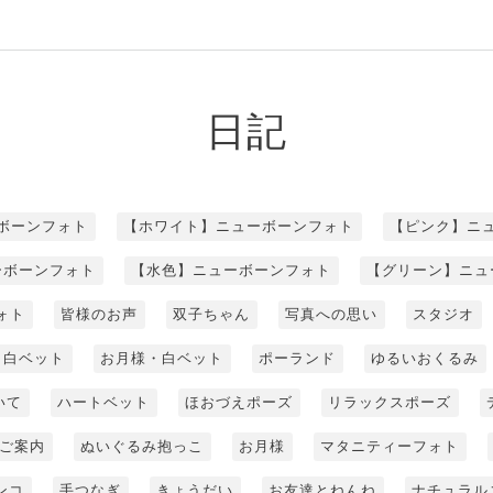
日記
ボーンフォト
【ホワイト】ニューボーンフォト
【ピンク】ニ
ーボーンフォト
【水色】ニューボーンフォト
【グリーン】ニュ
ォト
皆様のお声
双子ちゃん
写真への思い
スタジオ
白ベット
お月様・白ベット
ポーランド
ゆるいおくるみ
いて
ハートベット
ほおづえポーズ
リラックスポーズ
ご案内
ぬいぐるみ抱っこ
お月様
マタニティーフォト
ンコ
手つなぎ
きょうだい
お友達とねんね
ナチュラル