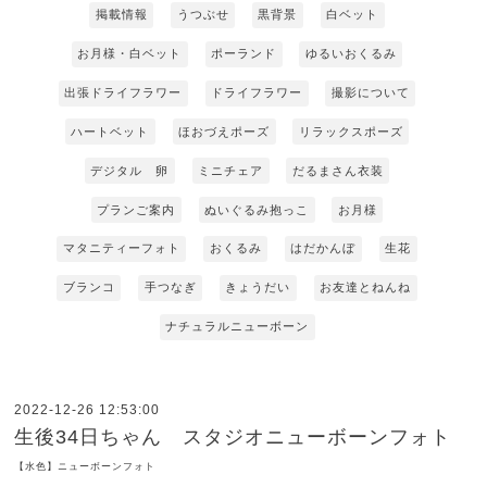
掲載情報
うつぶせ
黒背景
白ベット
お月様・白ベット
ポーランド
ゆるいおくるみ
出張ドライフラワー
ドライフラワー
撮影について
ハートベット
ほおづえポーズ
リラックスポーズ
デジタル 卵
ミニチェア
だるまさん衣装
プランご案内
ぬいぐるみ抱っこ
お月様
マタニティーフォト
おくるみ
はだかんぼ
生花
ブランコ
手つなぎ
きょうだい
お友達とねんね
ナチュラルニューボーン
2022-12-26 12:53:00
生後34日ちゃん スタジオニューボーンフォト
【水色】ニューボーンフォト