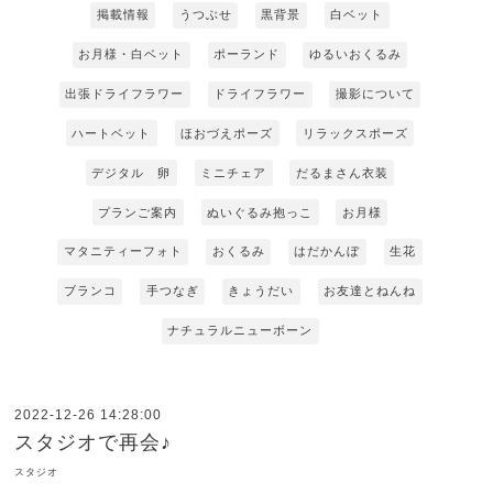
掲載情報
うつぶせ
黒背景
白ベット
お月様・白ベット
ポーランド
ゆるいおくるみ
出張ドライフラワー
ドライフラワー
撮影について
ハートベット
ほおづえポーズ
リラックスポーズ
デジタル 卵
ミニチェア
だるまさん衣装
プランご案内
ぬいぐるみ抱っこ
お月様
マタニティーフォト
おくるみ
はだかんぼ
生花
ブランコ
手つなぎ
きょうだい
お友達とねんね
ナチュラルニューボーン
2022-12-26 14:28:00
スタジオで再会♪
スタジオ