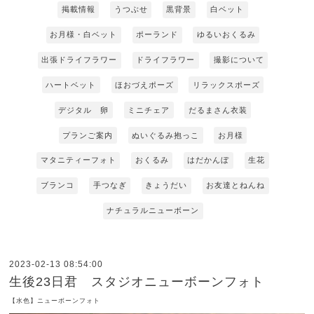
掲載情報
うつぶせ
黒背景
白ベット
お月様・白ベット
ポーランド
ゆるいおくるみ
出張ドライフラワー
ドライフラワー
撮影について
ハートベット
ほおづえポーズ
リラックスポーズ
デジタル 卵
ミニチェア
だるまさん衣装
プランご案内
ぬいぐるみ抱っこ
お月様
マタニティーフォト
おくるみ
はだかんぼ
生花
ブランコ
手つなぎ
きょうだい
お友達とねんね
ナチュラルニューボーン
2023-02-13 08:54:00
生後23日君 スタジオニューボーンフォト
【水色】ニューボーンフォト