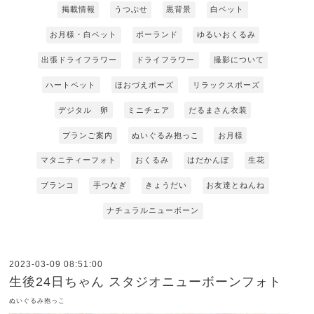
掲載情報
うつぶせ
黒背景
白ベット
お月様・白ベット
ポーランド
ゆるいおくるみ
出張ドライフラワー
ドライフラワー
撮影について
ハートベット
ほおづえポーズ
リラックスポーズ
デジタル 卵
ミニチェア
だるまさん衣装
プランご案内
ぬいぐるみ抱っこ
お月様
マタニティーフォト
おくるみ
はだかんぼ
生花
ブランコ
手つなぎ
きょうだい
お友達とねんね
ナチュラルニューボーン
2023-03-09 08:51:00
生後24日ちゃん スタジオニューボーンフォト
ぬいぐるみ抱っこ