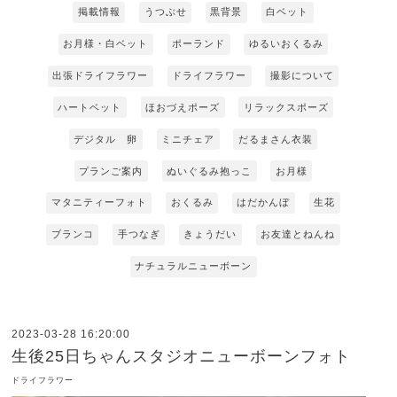
掲載情報
うつぶせ
黒背景
白ベット
お月様・白ベット
ポーランド
ゆるいおくるみ
出張ドライフラワー
ドライフラワー
撮影について
ハートベット
ほおづえポーズ
リラックスポーズ
デジタル 卵
ミニチェア
だるまさん衣装
プランご案内
ぬいぐるみ抱っこ
お月様
マタニティーフォト
おくるみ
はだかんぼ
生花
ブランコ
手つなぎ
きょうだい
お友達とねんね
ナチュラルニューボーン
2023-03-28 16:20:00
生後25日ちゃんスタジオニューボーンフォト
ドライフラワー