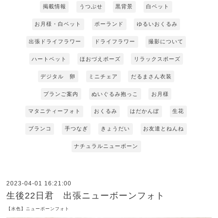
掲載情報
うつぶせ
黒背景
白ベット
お月様・白ベット
ポーランド
ゆるいおくるみ
出張ドライフラワー
ドライフラワー
撮影について
ハートベット
ほおづえポーズ
リラックスポーズ
デジタル 卵
ミニチェア
だるまさん衣装
プランご案内
ぬいぐるみ抱っこ
お月様
マタニティーフォト
おくるみ
はだかんぼ
生花
ブランコ
手つなぎ
きょうだい
お友達とねんね
ナチュラルニューボーン
2023-04-01 16:21:00
生後22日君 出張ニューボーンフォト
【水色】ニューボーンフォト