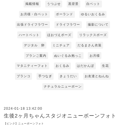
掲載情報
うつぶせ
黒背景
白ベット
お月様・白ベット
ポーランド
ゆるいおくるみ
出張ドライフラワー
ドライフラワー
撮影について
ハートベット
ほおづえポーズ
リラックスポーズ
デジタル 卵
ミニチェア
だるまさん衣装
プランご案内
ぬいぐるみ抱っこ
お月様
マタニティーフォト
おくるみ
はだかんぼ
生花
ブランコ
手つなぎ
きょうだい
お友達とねんね
ナチュラルニューボーン
2024-01-18 13:42:00
生後2ヶ月ちゃんスタジオニューボーンフォト
【ピンク】ニューボーンフォト