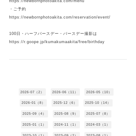
https://newbornphotoakita.com/menu
・ご予約
https://newbornphotoakita.com/reservation/event/
100日・ハーフバースデー・バースデー撮影は
https://r.goope.jp/kumakumaakita/free/birthday
2026-07（2）
2026-06（11）
2026-05（10）
2026-01（8）
2025-12（6）
2025-10（14）
2025-09（4）
2025-08（9）
2025-07（8）
2025-01（1）
2024-11（1）
2024-03（1）
2023-10（1）
2023-09（2）
2023-08（1）