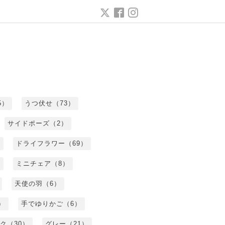
5）
うつ伏せ（73）
サイドポーズ（2）
ドライフラワー（69）
ミニチェア（8）
天使の羽（6）
）
手でゆりかご（6）
ク（30）
グレー（21）