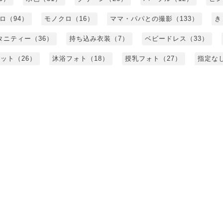
ロ（94）
モノクロ（16）
ママ・パパとの撮影（133）
き
タニティー（36）
持ち込み衣装（7）
ベビードレス（33）
ット（26）
沐浴フォト（18）
授乳フォト（27）
指定な