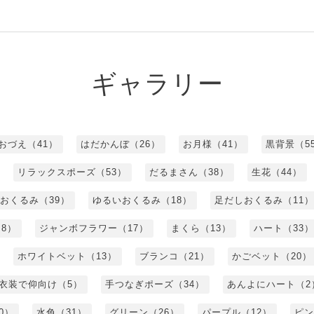
ギャラリー
おづえ（41）
はだかんぼ（26）
お月様（41）
黒背景（5
リラックスポーズ（53）
だるまさん（38）
生花（44）
おくるみ（39）
ゆるいおくるみ（18）
足だしおくるみ（11）
8）
ジャンボフラワー（17）
まくら（13）
ハート（33）
ホワイトベット（13）
ブランコ（21）
かごベット（20）
衣装で仰向け（5）
手つなぎポーズ（34）
あんよにハート（2
0）
水色（31）
グリーン（26）
パープル（12）
ピン