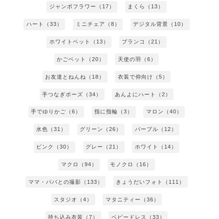
ジャンボフラワー（17）
まくら（13）
ハート（33）
ミニチェア（8）
デジタル背景（10）
ホワイトベット（13）
ブランコ（21）
かごベット（20）
天使の羽（6）
お友達とねんね（18）
衣装で仰向け（5）
手つなぎポーズ（34）
あんよにハート（2）
手でゆりかご（6）
指に指輪（3）
マロン（40）
水色（31）
グリーン（26）
パープル（12）
ピンク（30）
グレー（21）
ホワイト（14）
マクロ（94）
モノクロ（16）
ママ・パパとの撮影（133）
きょうだいフォト（111）
スタジオ（4）
マタニティー（36）
持ち込み衣装（7）
ベビードレス（33）